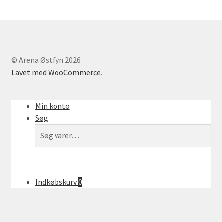
Find os her
Kontakt os
© Arena Østfyn 2026
Motorcykler til salg
Lavet med WooCommerce
.
Opbevaring
Min konto
Oversigt Markeder
Søg
Søg
Søg
Velkommen
efter:
Have & plantecenter
Indkøbskurv
0
Kasse
Kurv