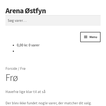
Arena Østfyn
Spring
Spring
Søg
til
til
Søg
navigation
indhold
efter:
Menu
0,00
kr.
0 varer
Forside
Åbningstider
Forside
/
Frø
Både til salg
Frø
Biler & Motorcykler
Havefrø lige klar til at så
Biler til salg
Der blev ikke fundet nogle varer, der matcher dit valg.