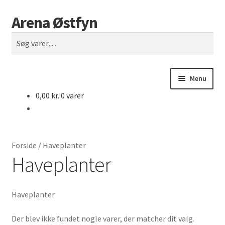
Arena Østfyn
Spring
Spring
Søg
til
til
Søg
navigation
indhold
efter:
Menu
0,00
kr.
0 varer
Forside
Åbningstider
Forside
/
Haveplanter
Både til salg
Haveplanter
Biler & Motorcykler
Haveplanter
Biler til salg
Der blev ikke fundet nogle varer, der matcher dit valg.