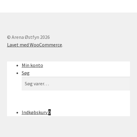
Find os her
Kontakt os
© Arena Østfyn 2026
Motorcykler til salg
Lavet med WooCommerce
.
Opbevaring
Min konto
Oversigt Markeder
Søg
Søg
Søg
Velkommen
efter:
Have & plantecenter
Indkøbskurv
0
Kasse
Kurv