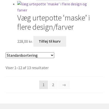
Væg urtepotte ‘maske’ i
flere design/farver
228,00
kr.
Tilføj til kurv
Viser 1–12 af 13 resultater
1
2
→