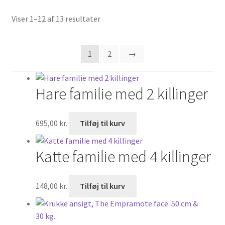
Find os her
Viser 1–12 af 13 resultater
Kontakt os
1
2
→
Motorcykler til salg
Hare familie med 2 killinger
Opbevaring
Oversigt Markeder
695,00
kr.
Tilføj til kurv
Velkommen
Katte familie med 4 killinger
Have & plantecenter
148,00
kr.
Tilføj til kurv
Kasse
Kurv