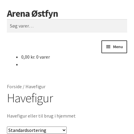
Arena Østfyn
Spring
Spring
Søg
til
til
Søg
navigation
indhold
efter:
Menu
0,00
kr.
0 varer
Forside
Åbningstider
Forside
/
Havefigur
Både til salg
Havefigur
Biler & Motorcykler
Havefigur eller til brug i hjemmet
Biler til salg