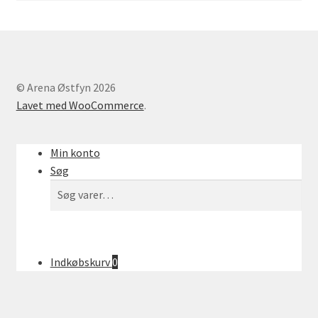
Min Konto
© Arena Østfyn 2026
Lavet med WooCommerce
.
Min konto
Søg
Søg
Søg
efter:
Indkøbskurv
0