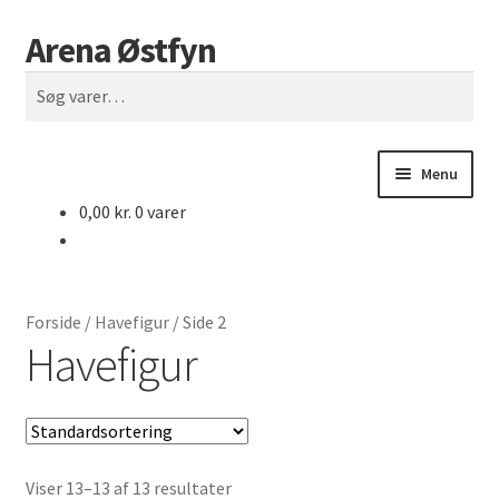
Arena Østfyn
Spring
Spring
Søg
til
til
Søg
navigation
indhold
efter:
Menu
0,00
kr.
0 varer
Forside
Åbningstider
Forside
/
Havefigur
/
Side 2
Både til salg
Havefigur
Biler & Motorcykler
Biler til salg
Viser 13–13 af 13 resultater