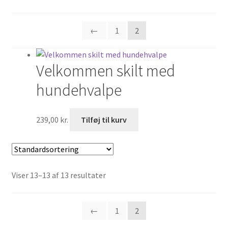
Find os her
←
1
2
Kontakt os
Motorcykler til salg
Velkommen skilt med
hundehvalpe
Opbevaring
Oversigt Markeder
239,00
kr.
Tilføj til kurv
Velkommen
Have & plantecenter
Viser 13–13 af 13 resultater
Kasse
←
1
2
Kurv