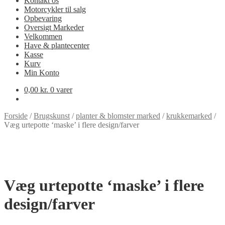
Kontakt os
Motorcykler til salg
Opbevaring
Oversigt Markeder
Velkommen
Have & plantecenter
Kasse
Kurv
Min Konto
0,00
kr.
0 varer
Forside
/
Brugskunst
/
planter & blomster marked
/
krukkemarked
/
Væg urtepotte ‘maske’ i flere design/farver
Væg urtepotte ‘maske’ i flere
design/farver