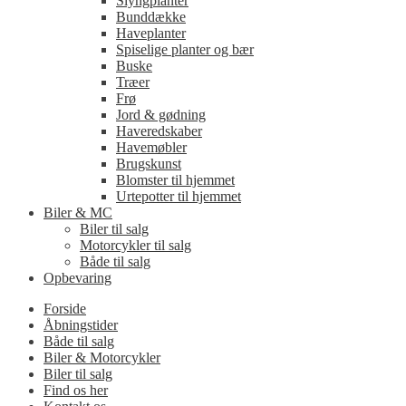
Slyngplanter
Bunddække
Haveplanter
Spiselige planter og bær
Buske
Træer
Frø
Jord & gødning
Haveredskaber
Havemøbler
Brugskunst
Blomster til hjemmet
Urtepotter til hjemmet
Biler & MC
Biler til salg
Motorcykler til salg
Både til salg
Opbevaring
Forside
Åbningstider
Både til salg
Biler & Motorcykler
Biler til salg
Find os her