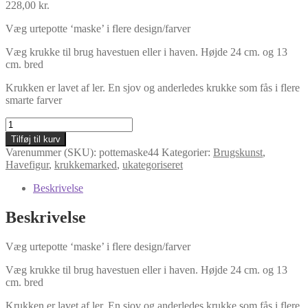
228,00
kr.
Væg urtepotte ‘maske’ i flere design/farver
Væg krukke til brug havestuen eller i haven. Højde 24 cm. og 13
cm. bred
Krukken er lavet af ler. En sjov og anderledes krukke som fås i flere
smarte farver
Væg
urtepotte
Tilføj til kurv
'maske'
Varenummer (SKU):
pottemaske44
Kategorier:
Brugskunst
,
i
Havefigur
,
krukkemarked
,
ukategoriseret
flere
design/farver
Beskrivelse
antal
Beskrivelse
Væg urtepotte ‘maske’ i flere design/farver
Væg krukke til brug havestuen eller i haven. Højde 24 cm. og 13
cm. bred
Krukken er lavet af ler. En sjov og anderledes krukke som fås i flere