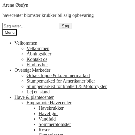
Spring
Spring
Arena Østfyn
til
til
havecenter blomster krukker bil salg opbevaring
navigation
indhold
Søg
Søg
efter:
Menu
Velkommen
Velkommen
Åbningstider
Kontakt os
Find os her
Oversigt Markeder
Ørbæk loppe & kræmmermarked
Stumpemarked for Amerikaner biler
Stumpemarked for knallert & Motorcykler
Lej en stand
Have & plantecenter
Empramote Havecenter
Havekrukker
Havefigur
Vandfald
Sommerblomster
Roser