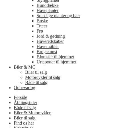
Slyngplanter
Bunddække
Haveplanter
Spiselige planter og bær
Buske
Træer
Frø
Jord & gødning
Haveredskaber
Havemøbler
Brugskunst
Blomster til hjemmet
Urtepotter til hjemmet
Biler & MC
Biler til salg
Motorcykler til salg
Både til salg
Opbevaring
Forside
Åbningstider
Både til salg
Biler & Motorcykler
Biler til salg
Find os her