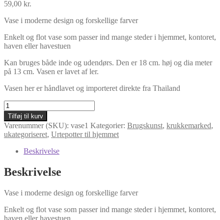
59,00
kr.
Vase i moderne design og forskellige farver
Enkelt og flot vase som passer ind mange steder i hjemmet, kontoret,
haven eller havestuen
Kan bruges både inde og udendørs. Den er 18 cm. høj og dia meter
på 13 cm. Vasen er lavet af ler.
Vasen her er håndlavet og importeret direkte fra Thailand
Vase
i
Tilføj til kurv
moderne
Varenummer (SKU):
vase1
Kategorier:
Brugskunst
,
krukkemarked
,
design
ukategoriseret
,
Urtepotter til hjemmet
og
forskellige
Beskrivelse
farver
antal
Beskrivelse
Vase i moderne design og forskellige farver
Enkelt og flot vase som passer ind mange steder i hjemmet, kontoret,
haven eller havestuen