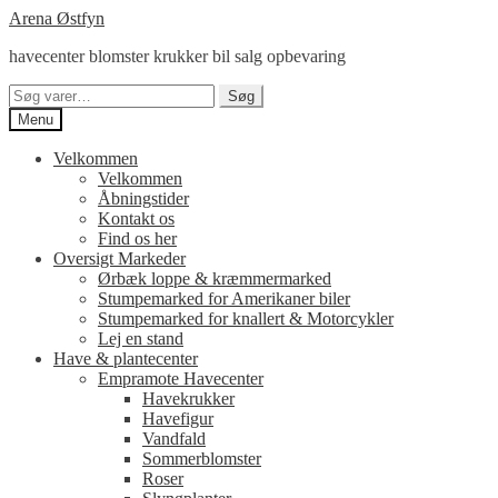
Spring
Spring
Arena Østfyn
til
til
havecenter blomster krukker bil salg opbevaring
navigation
indhold
Søg
Søg
efter:
Menu
Velkommen
Velkommen
Åbningstider
Kontakt os
Find os her
Oversigt Markeder
Ørbæk loppe & kræmmermarked
Stumpemarked for Amerikaner biler
Stumpemarked for knallert & Motorcykler
Lej en stand
Have & plantecenter
Empramote Havecenter
Havekrukker
Havefigur
Vandfald
Sommerblomster
Roser