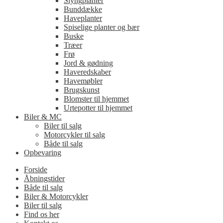
Slyngplanter
Bunddække
Haveplanter
Spiselige planter og bær
Buske
Træer
Frø
Jord & gødning
Haveredskaber
Havemøbler
Brugskunst
Blomster til hjemmet
Urtepotter til hjemmet
Biler & MC
Biler til salg
Motorcykler til salg
Både til salg
Opbevaring
Forside
Åbningstider
Både til salg
Biler & Motorcykler
Biler til salg
Find os her