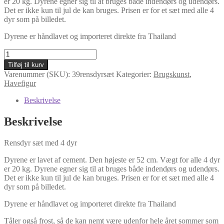
er 20 kg. Dyrene egner sig til at bruges både indendørs og udendørs.
Det er ikke kun til jul de kan bruges. Prisen er for et sæt med alle 4
dyr som på billedet.
Dyrene er håndlavet og importeret direkte fra Thailand
Rensdyr
sæt
Tilføj til kurv
med
Varenummer (SKU):
39rensdyrsæt
Kategorier:
Brugskunst
,
4
Havefigur
dyr
antal
Beskrivelse
Beskrivelse
Rensdyr sæt med 4 dyr
Dyrene er lavet af cement. Den højeste er 52 cm. Vægt for alle 4 dyr
er 20 kg. Dyrene egner sig til at bruges både indendørs og udendørs.
Det er ikke kun til jul de kan bruges. Prisen er for et sæt med alle 4
dyr som på billedet.
Dyrene er håndlavet og importeret direkte fra Thailand
Tåler også frost, så de kan nemt være udenfor hele året sommer som