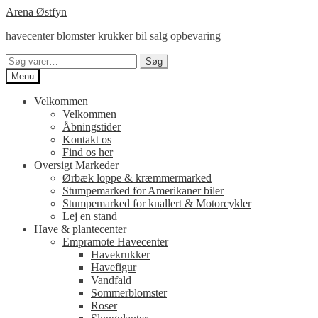
Spring
Spring
Arena Østfyn
til
til
havecenter blomster krukker bil salg opbevaring
navigation
indhold
Søg
Søg
efter:
Menu
Velkommen
Velkommen
Åbningstider
Kontakt os
Find os her
Oversigt Markeder
Ørbæk loppe & kræmmermarked
Stumpemarked for Amerikaner biler
Stumpemarked for knallert & Motorcykler
Lej en stand
Have & plantecenter
Empramote Havecenter
Havekrukker
Havefigur
Vandfald
Sommerblomster
Roser