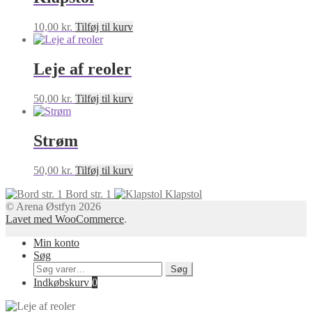
10,00
kr.
Tilføj til kurv
Leje af reoler
50,00
kr.
Tilføj til kurv
Strøm
50,00
kr.
Tilføj til kurv
Bord str. 1
Klapstol
© Arena Østfyn 2026
Lavet med WooCommerce
.
Min konto
Søg
Søg
Søg
efter:
Indkøbskurv
0