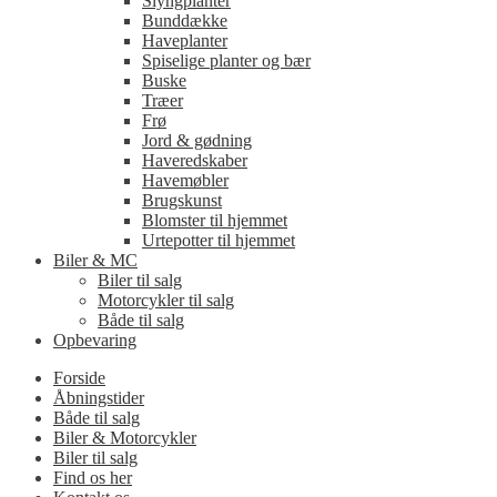
Slyngplanter
Bunddække
Haveplanter
Spiselige planter og bær
Buske
Træer
Frø
Jord & gødning
Haveredskaber
Havemøbler
Brugskunst
Blomster til hjemmet
Urtepotter til hjemmet
Biler & MC
Biler til salg
Motorcykler til salg
Både til salg
Opbevaring
Forside
Åbningstider
Både til salg
Biler & Motorcykler
Biler til salg
Find os her