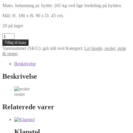
Maks. belastning pr. hylde: 265 kg ved lige fordeling på hylden.
Mål: H. 180 x B. 90 x D. 45 cm.
20 på lager
Leje
af
Tilføj til kurv
reoler
Varenummer (SKU):
grå stål reol
Kategori:
Lej borde, reoler, stole
antal
& strøm
Beskrivelse
Beskrivelse
reoler
Relaterede varer
Klapstol