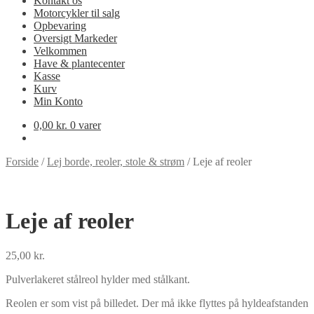
Kontakt os
Motorcykler til salg
Opbevaring
Oversigt Markeder
Velkommen
Have & plantecenter
Kasse
Kurv
Min Konto
0,00
kr.
0 varer
Forside
/
Lej borde, reoler, stole & strøm
/
Leje af reoler
Leje af reoler
25,00
kr.
Pulverlakeret stålreol hylder med stålkant.
Reolen er som vist på billedet. Der må ikke flyttes på hyldeafstanden