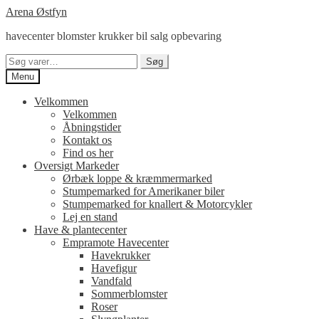
Spring
Spring
Arena Østfyn
til
til
havecenter blomster krukker bil salg opbevaring
navigation
indhold
Søg
Søg
efter:
Menu
Velkommen
Velkommen
Åbningstider
Kontakt os
Find os her
Oversigt Markeder
Ørbæk loppe & kræmmermarked
Stumpemarked for Amerikaner biler
Stumpemarked for knallert & Motorcykler
Lej en stand
Have & plantecenter
Empramote Havecenter
Havekrukker
Havefigur
Vandfald
Sommerblomster
Roser