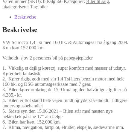
Varenummer (SKU):
bilsalg566
Kategorier:
Biler til salg
,
Tsi
ukategoriseret
Tag:
biler
med
160
Beskrivelse
hk.
&
Beskrivelse
Automagear
fra
VW Scirocco 1,4 Tsi med 160 hk. & Automagear fra årgang 2009.
årgang
Kun kørt 152.000 km.
2009.
Kun
Velholdt sjov 2 personers bil på papegøjeplader.
kørt
152.000
1. Virkelig et dejligt køretøj, super komfort med masser af udstyr.
km.
Kører helt fantastisk
antal
2. Kører rigtig godt med sin 1,4 Tsi liters benzin motor med hele
160 hk. og DSG automatgearkasse med 7 gear.
3. Bilen kører omkring de 15,9 km/l og den halvårlige afgift er på
4.385,- kr.
4. Bilen er flot stand hele vejen rundt og yderst velholdt. Tidligere
undervognsbehandlet
5. Sidste syn den 15.06.2021 – Bilen står med næsten nye
helårsdæk på sine 17″ alu fælge
6. Bilen har kørt 152.000 km.
7. Klima, navigation, fartpilot, elruder, elspejle, sædevarme mm.