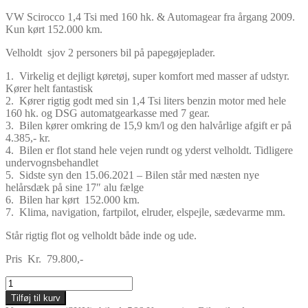
VW Scirocco 1,4 Tsi med 160 hk. & Automagear fra årgang 2009.
Kun kørt 152.000 km.
Velholdt sjov 2 personers bil på papegøjeplader.
1. Virkelig et dejligt køretøj, super komfort med masser af udstyr.
Kører helt fantastisk
2. Kører rigtig godt med sin 1,4 Tsi liters benzin motor med hele
160 hk. og DSG automatgearkasse med 7 gear.
3. Bilen kører omkring de 15,9 km/l og den halvårlige afgift er på
4.385,- kr.
4. Bilen er flot stand hele vejen rundt og yderst velholdt. Tidligere
undervognsbehandlet
5. Sidste syn den 15.06.2021 – Bilen står med næsten nye
helårsdæk på sine 17″ alu fælge
6. Bilen har kørt 152.000 km.
7. Klima, navigation, fartpilot, elruder, elspejle, sædevarme mm.
Står rigtig flot og velholdt både inde og ude.
Pris Kr. 79.800,-
VW
Scirocco
Tilføj til kurv
1,4