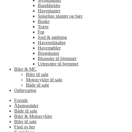
Slyngplanter
Bunddække
Haveplanter
Spiselige planter og bær
Buske
Træer
Frø
Jord & gødning
Haveredskaber
Havemøbler
Brugskunst
Blomster til hjemmet
Urtepotter til hjemmet
Biler & MC
Biler til salg
Motorcykler til salg
Både til salg
Opbevaring
Forside
Åbningstider
Både til salg
Biler & Motorcykler
Biler til salg
Find os her