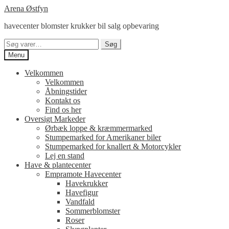
Spring
Spring
Arena Østfyn
til
til
havecenter blomster krukker bil salg opbevaring
navigation
indhold
Søg
Søg
efter:
Menu
Velkommen
Velkommen
Åbningstider
Kontakt os
Find os her
Oversigt Markeder
Ørbæk loppe & kræmmermarked
Stumpemarked for Amerikaner biler
Stumpemarked for knallert & Motorcykler
Lej en stand
Have & plantecenter
Empramote Havecenter
Havekrukker
Havefigur
Vandfald
Sommerblomster
Roser